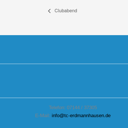
Clubabend
Telefon: 07144 / 37305
E-Mail:
info@tc-erdmannhausen.de