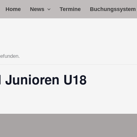
Home
News
Termine
Buchungssystem
gefunden.
l Junioren U18