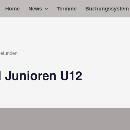
Home
News
Termine
Buchungssystem
gefunden.
l Junioren U12