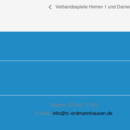
Verbandsspiele Herren 1 und Dame
Telefon: 07144 / 37305
E-Mail:
info@tc-erdmannhausen.de