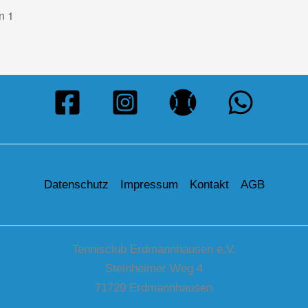
n 1
Datenschutz
Impressum
Kontakt
AGB
Tennisclub Erdmannhausen e.V.
Steinheimer Weg 4
71729 Erdmannhausen