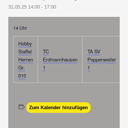
31.05.25 14:00
-
17:00
14 Uhr
Hobby
Staffel
TC
TA SV
Herren
Erdmannhausen
Poppenweiler
Gr.
1
1
010
Zum Kalender hinzufügen