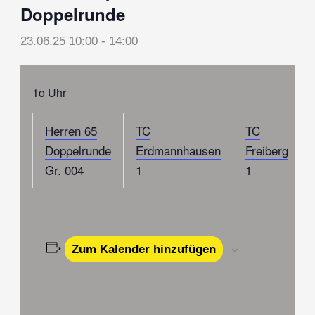
Doppelrunde
23.06.25 10:00
-
14:00
1o Uhr
Herren 65
TC
TC
Doppelrunde
Erdmannhausen
Freiberg
Gr. 004
1
1
Zum Kalender hinzufügen