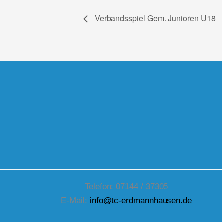
Verbandsspiel Gem. Junioren U18
Telefon: 07144 / 37305
E-Mail:
info@tc-erdmannhausen.de