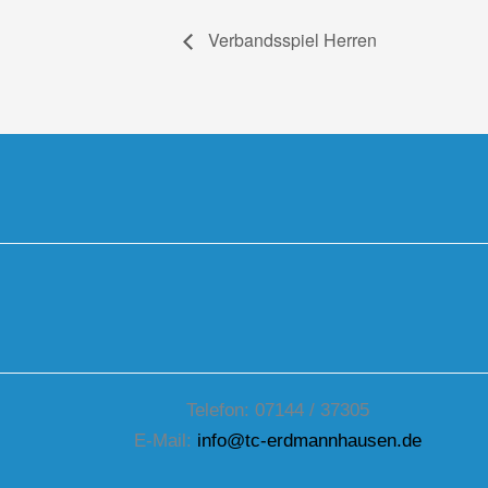
Verbandsspiel Herren
Telefon: 07144 / 37305
E-Mail:
info@tc-erdmannhausen.de