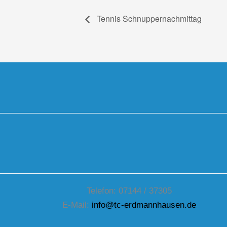
Tennis Schnuppernachmittag
Telefon: 07144 / 37305
E-Mail:
info@tc-erdmannhausen.de