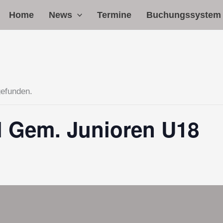
Home
News
Termine
Buchungssystem
gefunden.
l Gem. Junioren U18