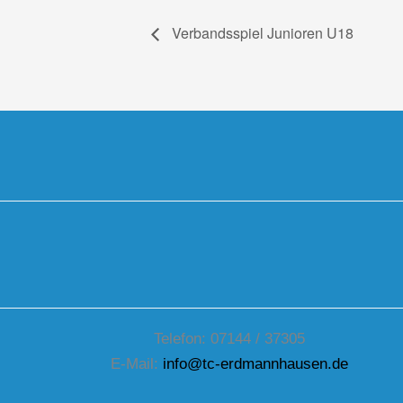
Verbandsspiel Junioren U18
Telefon: 07144 / 37305
E-Mail:
info@tc-erdmannhausen.de