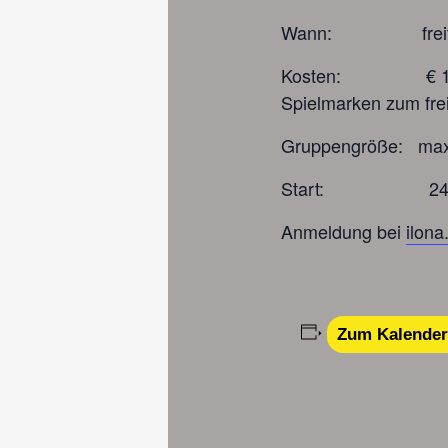
Wann: freitags
Kosten: € 129.00 o
Spielmarken zum fre
Gruppengröße: max
Start: 24.Juni 
Anmeldung bei
ilon
Zum Kalender