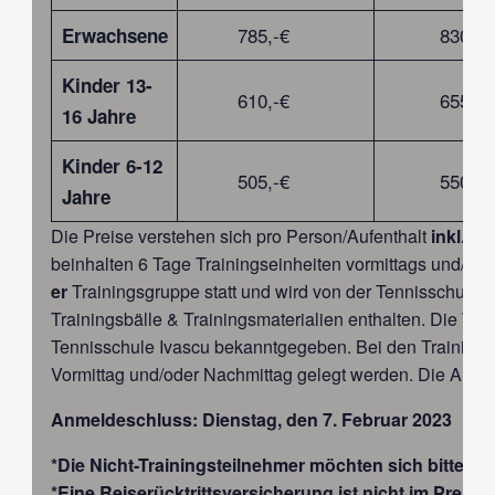
785,-€
830,-€
Erwachsene
Kinder 13-
610,-€
655,-€
16 Jahre
Kinder 6-12
505,-€
550,-€
Jahre
Die Preise verstehen sich pro Person/Aufenthalt
inkl. O
beinhalten 6 Tage Trainingseinheiten vormittags und/oder
er
Trainingsgruppe statt und wird von der Tennisschule I
Trainingsbälle & Trainingsmaterialien enthalten. Die Tra
Tennisschule Ivascu bekanntgegeben. Bei den Trainingsp
Vormittag und/oder Nachmittag gelegt werden. Die Anreise
Anmeldeschluss: Dienstag, den 7. Februar 2023
*Die Nicht-Trainingsteilnehmer möchten sich bitte fü
*Eine Reiserücktrittsversicherung ist nicht im Prei