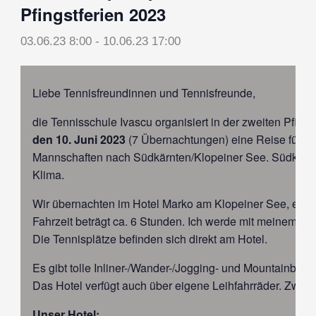
Pfingstferien 2023
03.06.23 8:00
-
10.06.23 17:00
Liebe Tennisfreundinnen und Tennisfreunde,
die Tennisschule Ivascu organisiert in der zweiten Pfin
den 10. Juni 2023
(7 Übernachtungen) eine Reise für all
Mannschaften nach Südkärnten/Klopeiner See. Südkärnten
Klima.
Wir übernachten im Hotel Marko am Klopeiner See, ein b
Fahrzeit beträgt ca. 6 Stunden. Ich werde mit meinem Tra
Die Tennisplätze befinden sich direkt am Hotel.
Es gibt tolle Inliner-/Wander-/Jogging- und Mountainbike
Das Hotel verfügt auch über eigene Leihfahrräder. Zwei Ki
Unser Hotel: