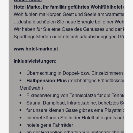
Hotel Marko, Ihr familiär geführtes Wohlfühlhotel a
Wohlfühlen mit Körper, Geist und Seele am wärmsten Ba
…deshalb schöpfen Sie neue Energie bei einer Wohlfüh
Wir haben für Sie eine Oase des Genusses und der klein
Sportbegeisterten oder einfach urlaubshungrigen Gäste
www.hotel-marko.at
Inklusivleistungen:
Übernachtung in Doppel- bzw. Einzelzimmern ode
Halbpension-Plus
(reichhaltiges Frühstücksbuffe
Menüwahl)
Fixreservierung von Tennisplätze für die Tennissc
Sauna, Dampfbad, Infrarotkabine, beheiztes Schle
für unsere kleinen Gäste gibt es eine Playstation 
Internet können Sie in der Hotelhalle gratis nutzen
hoteleigene Fahrräder
an der Rezeption erhalten Sie umfangreiche Info