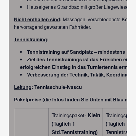
Hauseigenes Strandbad mit großer Liegewiese, fla
Nicht enthalten sind
:
Massagen, verschiedenste Kosmet
hervorragend gewarteten Fahrräder.
Tennistraining
:
Tennistraining auf Sandplatz – mindestens 1 S
Ziel des Tennistrainings ist das Erreichen ein
erfolgreichen Einstieg in das Turniertennis ermögli
Verbesserung der Technik, Taktik, Koordinatio
Leitung
:
Tennisschule-Ivascu
Paketpreise
(die Infos finden Sie Unten mit Blau
mark
Trainingspaket-
Trainingspak
Klein
(Täglich 1
(Täglich 1,5 
Std.Tennistraining)
Tennistraini