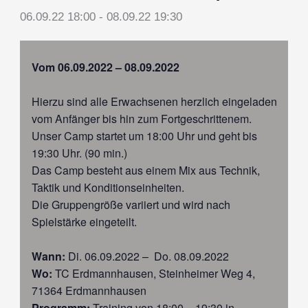
06.09.22 18:00
-
08.09.22 19:30
Vom 06.09.2022 – 08.09.2022
Hierzu sind alle Erwachsenen herzlich eingeladen
vom Anfänger bis hin zum Fortgeschrittenem.
Unser Camp startet um 18:00 Uhr und geht bis
19:30 Uhr. (90 min.)
Das Camp besteht aus einem Mix aus Technik,
Taktik und Konditionseinheiten.
Die Gruppengröße variiert und wird nach
Spielstärke eingeteilt.
Wann:
Di. 06.09.2022 – Do. 08.09.2022
Wo:
TC Erdmannhausen, Steinheimer Weg 4,
71364 Erdmannhausen
Programm:
Training von 18:00 – 19:30 in