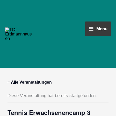
Zum
Main
Inhalt
Menu
springen
Menu
« Alle Veranstaltungen
Diese Veranstaltung hat bereits stattgefunden.
Tennis Erwachsenencamp 3