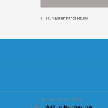
Frühjahrsinstandsetzung
Telefon: 07144 / 37305
E-Mail:
info@tc-erdmannhausen.de