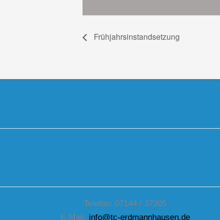
Frühjahrsinstandsetzung
Telefon: 07144 / 37305
E-Mail:
info@tc-erdmannhausen.de