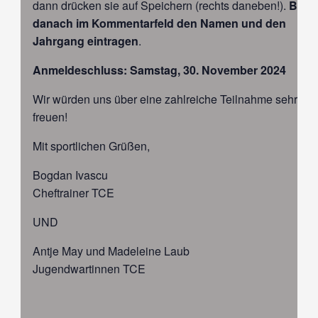
dann drücken sie auf Speichern (rechts daneben!).
Bitte
danach im Kommentarfeld den Namen und den
Jahrgang eintragen
.
Anmeldeschluss: Samstag, 30. November 2024
Wir würden uns über eine zahlreiche Teilnahme sehr
freuen!
Mit sportlichen Grüßen,
Bogdan Ivascu
Cheftrainer TCE
UND
Antje May und Madeleine Laub
Jugendwartinnen TCE