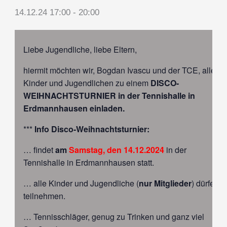
14.12.24 17:00
-
20:00
Liebe Jugendliche, liebe Eltern,
hiermit möchten wir, Bogdan Ivascu und der TCE, alle
Kinder und Jugendlichen zu einem
DISCO-
WEIHNACHTSTURNIER in der Tennishalle in
Erdmannhausen einladen.
***
Info Disco-Weihnachtsturnier:
… findet
am
Samstag, den 14.12.2024
in der
Tennishalle in Erdmannhausen statt.
… alle Kinder und Jugendliche (
nur Mitglieder
) dürfen
teilnehmen.
… Tennisschläger, genug zu Trinken und ganz viel