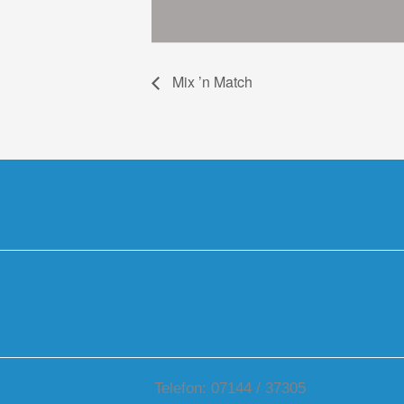
Mix ’n Match
Telefon: 07144 / 37305