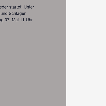
der startet! Unter
 und Schläger
ag 07. Mai 11 Uhr.