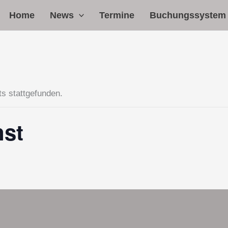
Home
News
Termine
Buchungssystem
ts stattgefunden.
nst