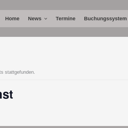
Home
News
Termine
Buchungssystem
ts stattgefunden.
nst