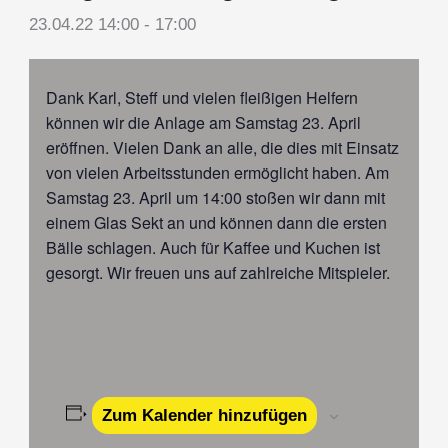
23.04.22 14:00
-
17:00
Dank Karl, Steff und vielen fleißigen Helfern
können wir die Anlage am Samstag 23. April
eröffnen. Vielen Dank an alle, die dies mit Einsatz
von vielen Arbeitsstunden ermöglicht haben. Am
Samstag 23. April um 14:00 stoßen wir dann mit
einem Glas Sekt an und können dann die ersten
Bälle schlagen. Auch für Kaffee und Kuchen ist
gesorgt. Wir freuen uns auf zahlreiche Mitspieler.
Zum Kalender hinzufügen