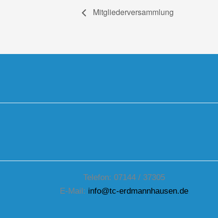
Mitgliederversammlung
Telefon: 07144 / 37305
E-Mail:
info@tc-erdmannhausen.de