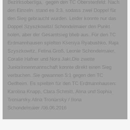
Bezirksoberliga, gegen den TC Oberstenfeld. Nach
den Einzeln stand es 3:3, sodass zwei Doppel für
den Sieg gebraucht wurden. Leider konnte nur das
Doppel Szyszkowitz/ Schondelmaier den Punkt
holen, aber der Gesamtsieg blieb aus. Für den TC
Erdmannhausen spielten Kseniya Ryabushko, Raja
Szyszkowitz, Felina Groß, Leonie Schondelmaier,
Coralie Hafner und Nora Jaki.Die zweite
Juniorinnenmannschaft konnte direkt einen Sieg
verbuchen. Sie gewannen 5:1 gegen den TC
Oedheim. Es spielten für den TC Erdmannhausen:
Karolina Knapp, Clara Schmitt, Alina und Sophia
Troniarsky.Alina Troniarsky / Ilona
Schondelmaier /06.06.2016