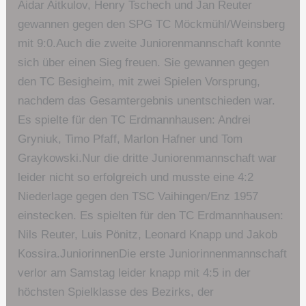
Aidar Aitkulov, Henry Tschech und Jan Reuter
gewannen gegen den SPG TC Möckmühl/Weinsberg
mit 9:0.Auch die zweite Juniorenmannschaft konnte
sich über einen Sieg freuen. Sie gewannen gegen
den TC Besigheim, mit zwei Spielen Vorsprung,
nachdem das Gesamtergebnis unentschieden war.
Es spielte für den TC Erdmannhausen: Andrei
Gryniuk, Timo Pfaff, Marlon Hafner und Tom
Graykowski.Nur die dritte Juniorenmannschaft war
leider nicht so erfolgreich und musste eine 4:2
Niederlage gegen den TSC Vaihingen/Enz 1957
einstecken. Es spielten für den TC Erdmannhausen:
Nils Reuter, Luis Pönitz, Leonard Knapp und Jakob
Kossira.JuniorinnenDie erste Juniorinnenmannschaft
verlor am Samstag leider knapp mit 4:5 in der
höchsten Spielklasse des Bezirks, der