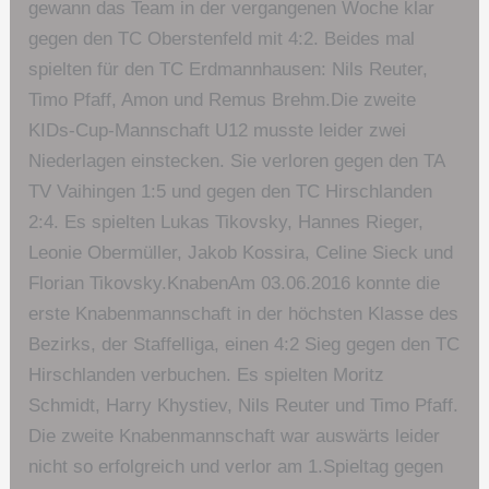
gewann das Team in der vergangenen Woche klar
gegen den TC Oberstenfeld mit 4:2. Beides mal
spielten für den TC Erdmannhausen: Nils Reuter,
Timo Pfaff, Amon und Remus Brehm.Die zweite
KIDs-Cup-Mannschaft U12 musste leider zwei
Niederlagen einstecken. Sie verloren gegen den TA
TV Vaihingen 1:5 und gegen den TC Hirschlanden
2:4. Es spielten Lukas Tikovsky, Hannes Rieger,
Leonie Obermüller, Jakob Kossira, Celine Sieck und
Florian Tikovsky.KnabenAm 03.06.2016 konnte die
erste Knabenmannschaft in der höchsten Klasse des
Bezirks, der Staffelliga, einen 4:2 Sieg gegen den TC
Hirschlanden verbuchen. Es spielten Moritz
Schmidt, Harry Khystiev, Nils Reuter und Timo Pfaff.
Die zweite Knabenmannschaft war auswärts leider
nicht so erfolgreich und verlor am 1.Spieltag gegen