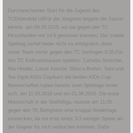
Durchwachsener Start für die Jugend des
TCEKleinfeld U8Für die Jüngsten begann die Saison
bereits am 09.05.2015, wo sie gegen den TC
Hirschlanden mit 14:6 gewinnen konnten. Der zweite
Spieltag verlief leider nicht so erfolgreich, denn
unser Team verlor gegen den TC Gerlingen 0:20.Für
den TC Erdmannhausen spielten: Carlotta Streicher,
Mia Heidler, Lukas Kienzle, Blanca Brehm, Talia und
Tea Ogoh.KIDs-CupAuch die beiden KIDs-Cup-
Mannschaften haben bereits zwei Spieltage hinter
sich, am 11.05.2016 und am 01.06.2016. Die erste
Mannschaft in der Staffelliga, musste am 11.05.
gegen den TK Bietigheim eine knappe Niederlage
einstecken, da sie trotz eines 3:3 weniger Spiele als
der Gegner für sich verbuchen konnten. Dafür