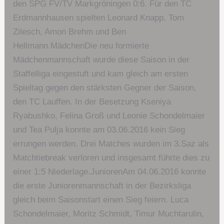
den SPG FV/TV Markgröningen 0:6. Für den TC
Erdmannhausen spielten Leonard Knapp, Tom
Zilesch, Amon Brehm und Ben
Hellmann.MädchenDie neu formierte
Mädchenmannschaft wurde diese Saison in der
Staffelliga eingestuft und kam gleich am ersten
Spieltag gegen den stärksten Gegner der Saison,
den TC Lauffen. In der Besetzung Kseniya
Ryabushko, Felina Groß und Leonie Schondelmaier
und Tea Pulja konnte am 03.06.2016 kein Sieg
errungen werden. Drei Matches wurden im 3.Saz als
Matchtiebreak verloren und insgesamt führte dies zu
einer 1:5 Niederlage.JuniorenAm 04.06.2016 konnte
die erste Juniorenmannschaft in der Bezirksliga
gleich beim Saisonstart einen Sieg feiern. Luca
Schondelmaier, Moritz Schmidt, Timur Muchtarulin,