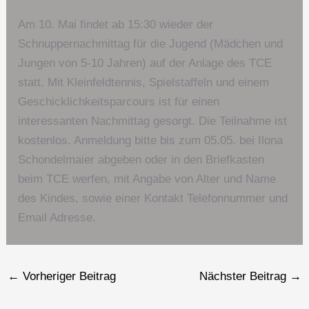
Am 10. Mai findet ab 15:30 wieder der
Schnuppernachmittag für die Jugend (Mädchen und
Jungen von 5-10 Jahren) auf der Anlage des TCE
statt. Mit Kleinfeldtennis, Spielstaffeln und einem
Geschicklichkeitsparcours ist für einen
interessanten Nachmittag gesorgt. Die Teilnahme ist
kostenlos. Anmeldung bitte bis zum 05.05. bei Ilona
Schondelmaier abgeben oder in den Briefkasten
beim TCE werfen, mit Angabe von Alter und Name
des Kindes, sowie einer Kontakt Telefonnummer und
Email Adresse.
←
Vorheriger Beitrag
Nächster Beitrag
→