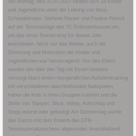
Am Montag, den 31.07.2017 fanden sich 18 Kinder
und Jugendliche unter der Leitung von Ilona
Schondelmaier, Stefanie Reuter und Pauline Petrick
auf der Tennisanlage des TC Erdmannhausen ein,
um das erste Tenniscamp für dieses Jahr
einzuläuten. Nicht nur das Wetter, auch die
Stimmung und Motivation der Kinder und
Jugendlichen war hervorragend. Von den Eltern
wurden alle über den Tag mit Essen bestens
versorgt.Nach einem morgendlichen Aufwärmtraining
mit verschiedenen abschließenden Ballspielen,
haben die Kids in ihren Gruppen trainiert und die
Skills von Topspin, Slice, Volley, Aufschlag und
Stopp erlernt oder gefestigt.Am Donnerstag wurde
das Ganze mit dem Erwerb des DTB-
Tennissportabzeichens abgerundet. Anschließend