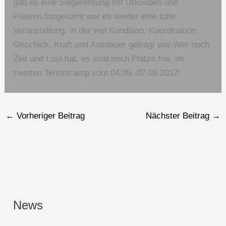
gab es eine Siegerehrung mit Urkunden und
Preisen.Insgesamt war es wieder eine tolle
Veranstaltung, in der viel Kondition, Koordination,
Geschick, Kraft und Ausdauer gefragt war.Wer noch
Zeit und Lust hat, es sind noch Plätze frei, im
zweiten Tenniscamp vom 04.09.-07.09.2017!
←
Vorheriger Beitrag
Nächster Beitrag
→
News