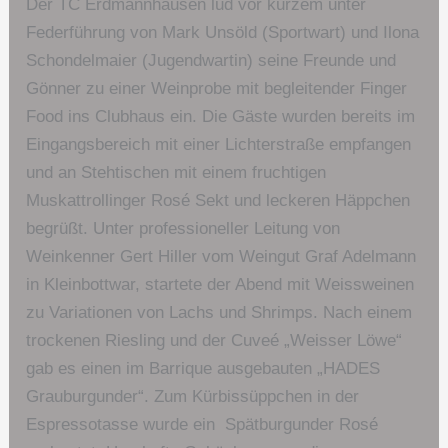
Der TC Erdmannhausen lud vor kurzem unter
Federführung von Mark Unsöld (Sportwart) und Ilona
Schondelmaier (Jugendwartin) seine Freunde und
Gönner zu einer Weinprobe mit begleitender Finger
Food ins Clubhaus ein. Die Gäste wurden bereits im
Eingangsbereich mit einer Lichterstraße empfangen
und an Stehtischen mit einem fruchtigen
Muskattrollinger Rosé Sekt und leckeren Häppchen
begrüßt. Unter professioneller Leitung von
Weinkenner Gert Hiller vom Weingut Graf Adelmann
in Kleinbottwar, startete der Abend mit Weissweinen
zu Variationen von Lachs und Shrimps. Nach einem
trockenen Riesling und der Cuveé „Weisser Löwe“
gab es einen im Barrique ausgebauten „HADES
Grauburgunder“. Zum Kürbissüppchen in der
Espressotasse wurde ein Spätburgunder Rosé