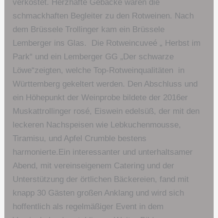
verkostet. Herzhafte Gebäcke waren die
schmackhaften Begleiter zu den Rotweinen. Nach
dem Brüssele Trollinger kam ein Brüssele
Lemberger ins Glas. Die Rotweincuveé „ Herbst im
Park“ und ein Lemberger GG „Der schwarze
Löwe“zeigten, welche Top-Rotweinqualitäten in
Württemberg gekeltert werden. Den Abschluss und
ein Höhepunkt der Weinprobe bildete der 2016er
Muskattrollinger rosé, Eiswein edelsüß, der mit den
leckeren Nachspeisen wie Lebkuchenmousse,
Tiramisu, und Apfel Crumble bestens
harmonierte.Ein interessanter und unterhaltsamer
Abend, mit vereinseigenem Catering und der
Unterstützung der örtlichen Bäckereien, fand mit
knapp 30 Gästen großen Anklang und wird sich
hoffentlich als regelmäßiger Event in dem