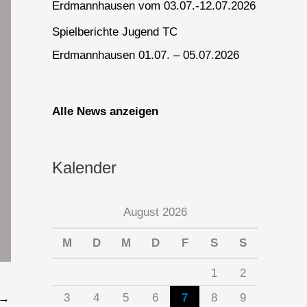
Erdmannhausen vom 03.07.-12.07.2026
Spielberichte Jugend TC
Erdmannhausen 01.07. – 05.07.2026
Alle News anzeigen
Kalender
August 2026
M
D
M
D
F
S
S
1
2
3
4
5
6
7
8
9
→