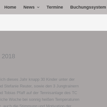
Home
News
Termine
Buchungssystem
 2018
ich dieses Jahr knapp 30 Kinder unter der
d Stefanie Reuter, sowie den 3 Jungtrainern
d Tobias Pfaff auf der Tennisanlage des TC
liche Woche bei sonnig heißen Temperaturen
r, auch die Stimmung und Motivation der