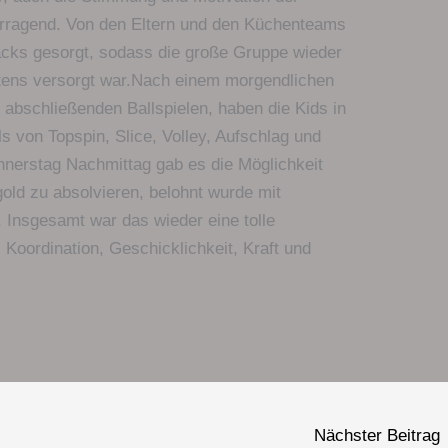
orragend. Von den Eltern und den Küchenteams
acks gesorgt, sodass die große Gruppe wieder
tens versorgt war.Nach einem morgendlichen
abschließenden Ballspielen, haben die Kids in
lls von Topspin, Slice, Volley, Aufschlag und
nnerstag Nachmittag gab es die Möglichkeit
gold zu absolvieren, belohnt wurde mit
 Insgesamt war das wieder eine tolle
, Koordination, Geschicklichkeit, Kraft und
Nächster Beitrag