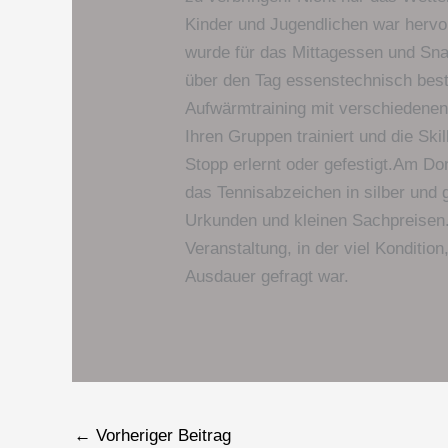
Kinder und Jugendlichen war herv
wurde für das Mittagessen und Sn
über den Tag essenstechnisch bes
Aufwärmtraining mit verschiedenen 
Ihren Gruppen trainiert und die Ski
Stopp erlernt oder gefestigt.Am Do
das Tennisabzeichen in silber und 
Urkunden und kleinen Sachpreisen.
Veranstaltung, in der viel Kondition
Ausdauer gefragt war.
←
Vorheriger Beitrag