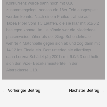
Konkurrenz wurde dann noch mit U18
zusammengelegt, sodass ein 16er Feld ausgespielt
werden konnte. Nach einem Freilos traf sie auf
Tabea Piper vom TC Lauffen, die sie klar mit 6:1/6:2
besiegen konnte. Im Halbfinale war die Niederlage
phasenweise näher als der Sieg. Schondelmaier
wehrte 4 Matchbälle gegen sich ab und zog dann mit
14:12 ins Finale ein. Dort unterlag sie allerdings
dann Lorena Schädel (Jg.2001) mit 6:0/6:3 und holte
sich den Vize- Bezirksmeistertitel in der
Altersklasse U18.
←
Vorheriger Beitrag
Nächster Beitrag
→