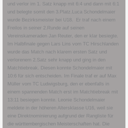
und verlor im 1. Satz knapp mit 6:4 und dann mit 6:1
und belegte somit den 3.Platz.Luca Schondelmaier
wurde Bezirksmeister bei U18. Er traf nach einem
Freilos in seiner 2.Runde auf seinen
Vereinskameraden Jan Reuter, den er klar besiegte.
Im Halbfinale gegen Lars Lins vom TC Hirschlanden
wurde das Match nach klarem ersten Satz und
verlorenem 2.Satz sehr knapp und ging in den
Matchtiebreak. Diesen konnte Schondelmaier mit
10:6 für sich entscheiden. Im Finale traf er auf Max
Müller vom TC Ludwigsburg, den er ebenfalls in
einem spannenden Match erst im Matchtiebreak mit
13:11 besiegen konnte. Leonie Schondelmaier
meldete in der höheren Altersklasse U16, weil sie
eine Direktnominierung aufgrund der Rangliste für
die württembergischen Meisterschaften hat. Die