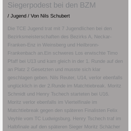
Siegerpodest bei den BZM
/
Jugend
/ Von
Nils Schubert
Die TCE Jugend trat mit 7 Jugendlichen bei den
Bezirksmeisterschaften des Bezirks A, Neckar-
Franken-Enz in Weinsberg und Heilbronn-
Frankenbach an.Ein schweres Los erwischte Timo
Pfaff bei U13 und kam gleich in der 1. Runde auf den
an Platz 2 Gesetzten und musste sich klar
geschlagen geben. Nils Reuter, U14, verlor ebenfalls
unglücklich in der 2.Runde im Matchtiebreak. Moritz
Schmidt und Henry Tschech starteten bei U16.
Moritz verlor ebenfalls im Viertelfinale im
Matchtiebreak gegen den späteren Finalisten Felix
Veyhle vom TC Ludwigsburg. Henry Tschech traf im
Halbfinale auf den späteren Sieger Moritz Schächer