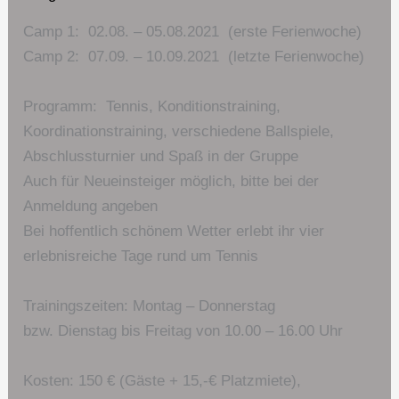
Camp 1: 02.08. – 05.08.2021 (erste Ferienwoche)
Camp 2: 07.09. – 10.09.2021 (letzte Ferienwoche)
Programm: Tennis, Konditionstraining,
Koordinationstraining, verschiedene Ballspiele,
Abschlussturnier und Spaß in der Gruppe
Auch für Neueinsteiger möglich, bitte bei der
Anmeldung angeben
Bei hoffentlich schönem Wetter erlebt ihr vier
erlebnisreiche Tage rund um Tennis
Trainingszeiten: Montag – Donnerstag
bzw. Dienstag bis Freitag von 10.00 – 16.00 Uhr
Kosten: 150 € (Gäste + 15,-€ Platzmiete),