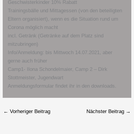
Geschwisterkinder 10% Rabatt
Trainingsbälle und Mittagessen (von den beteiligten
Eltern organisiert), wenn es die Situation rund um
Corona möglich macht
incl. Getränk (Getränke auf dem Platz sind
mitzubringen)
Info/Anmeldung: bis Mittwoch 14.07.2021, aber
gerne auch früher
Camp1- Ilona Schondelmaier, Camp 2 – Dirk
Stottmeister, Jugendwart
Anmeldungsformular findet ihr in den downloads.
←
Vorheriger Beitrag
Nächster Beitrag
→