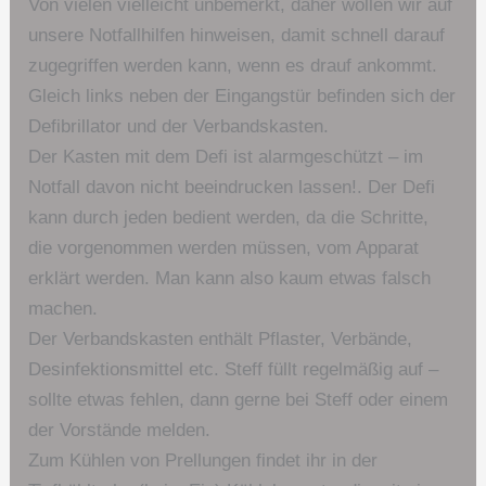
Von vielen vielleicht unbemerkt, daher wollen wir auf
unsere Notfallhilfen hinweisen, damit schnell darauf
zugegriffen werden kann, wenn es drauf ankommt.
Gleich links neben der Eingangstür befinden sich der
Defibrillator und der Verbandskasten.
Der Kasten mit dem Defi ist alarmgeschützt – im
Notfall davon nicht beeindrucken lassen!. Der Defi
kann durch jeden bedient werden, da die Schritte,
die vorgenommen werden müssen, vom Apparat
erklärt werden. Man kann also kaum etwas falsch
machen.
Der Verbandskasten enthält Pflaster, Verbände,
Desinfektionsmittel etc. Steff füllt regelmäßig auf –
sollte etwas fehlen, dann gerne bei Steff oder einem
der Vorstände melden.
Zum Kühlen von Prellungen findet ihr in der