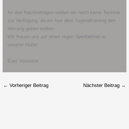
An den Nachmittagen stellen wir noch keine Termine
zur Verfügung, da wir hier dem Jugendtraining den
Vorrang geben wollen.
Wir freuen uns auf einen regen Spielbetrieb in
unserer Halle!
Euer Vorstand
←
Vorheriger Beitrag
Nächster Beitrag
→