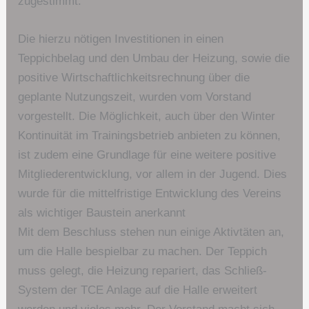
zugestimmt.
Die hierzu nötigen Investitionen in einen
Teppichbelag und den Umbau der Heizung, sowie die
positive Wirtschaftlichkeitsrechnung über die
geplante Nutzungszeit, wurden vom Vorstand
vorgestellt. Die Möglichkeit, auch über den Winter
Kontinuität im Trainingsbetrieb anbieten zu können,
ist zudem eine Grundlage für eine weitere positive
Mitgliederentwicklung, vor allem in der Jugend. Dies
wurde für die mittelfristige Entwicklung des Vereins
als wichtiger Baustein anerkannt
Mit dem Beschluss stehen nun einige Aktivtäten an,
um die Halle bespielbar zu machen. Der Teppich
muss gelegt, die Heizung repariert, das Schließ-
System der TCE Anlage auf die Halle erweitert