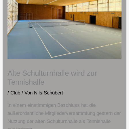
Alte Schulturnhalle wird zur
Tennishalle
/
Club
/ Von
Nils Schubert
In einem einstimmigen Beschluss hat die
außerordentliche Mitgliederversammlung gestern der
Nutzung der alten Schulturnhalle als Tennishalle