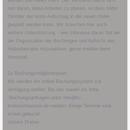
werden und vieles mehr. Der Vorstand macht sich
nun daran, diese Arbeiten zu planen, so dass Mitte
Oktober der erste Aufschlag in der neuen Halle
gespielt werden kann. Wir brauchen hier auch
weitere Unterstützung – wer Interesse daran hat bei
der Organisation der Buchungen und Aufsicht des
Hallenbetriebs mitzuwirken, gerne melden beim
Vorstand.
Zu Buchungsmöglichkeiten:
Wir werden ein online Buchungssystem zur
Verfügung stellen. Bis das soweit ist, bitte
Buchungsanfragen unter info@tc-
erdmannhausen.de melden. Einige Termine sind
schon gebucht!
Unsere Preise: