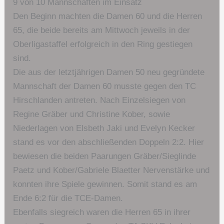
9 von 10 Mannschaften im Einsatz
Den Beginn machten die Damen 60 und die Herren
65, die beide bereits am Mittwoch jeweils in der
Oberligastaffel erfolgreich in den Ring gestiegen
sind.
Die aus der letztjährigen Damen 50 neu gegründete
Mannschaft der Damen 60 musste gegen den TC
Hirschlanden antreten. Nach Einzelsiegen von
Regine Gräber und Christine Kober, sowie
Niederlagen von Elsbeth Jaki und Evelyn Kecker
stand es vor den abschließenden Doppeln 2:2. Hier
bewiesen die beiden Paarungen Gräber/Sieglinde
Paetz und Kober/Gabriele Blaetter Nervenstärke und
konnten ihre Spiele gewinnen. Somit stand es am
Ende 6:2 für die TCE-Damen.
Ebenfalls siegreich waren die Herren 65 in ihrer