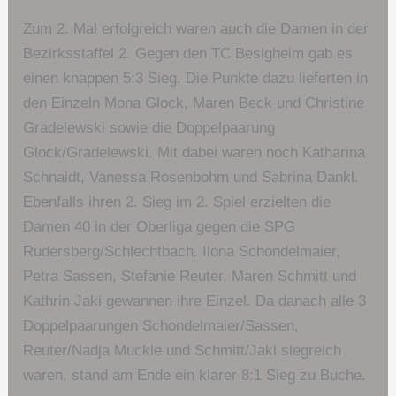
Zum 2. Mal erfolgreich waren auch die Damen in der
Bezirksstaffel 2. Gegen den TC Besigheim gab es
einen knappen 5:3 Sieg. Die Punkte dazu lieferten in
den Einzeln Mona Glock, Maren Beck und Christine
Gradelewski sowie die Doppelpaarung
Glock/Gradelewski. Mit dabei waren noch Katharina
Schnaidt, Vanessa Rosenbohm und Sabrina Dankl.
Ebenfalls ihren 2. Sieg im 2. Spiel erzielten die
Damen 40 in der Oberliga gegen die SPG
Rudersberg/Schlechtbach. Ilona Schondelmaier,
Petra Sassen, Stefanie Reuter, Maren Schmitt und
Kathrin Jaki gewannen ihre Einzel. Da danach alle 3
Doppelpaarungen Schondelmaier/Sassen,
Reuter/Nadja Muckle und Schmitt/Jaki siegreich
waren, stand am Ende ein klarer 8:1 Sieg zu Buche.