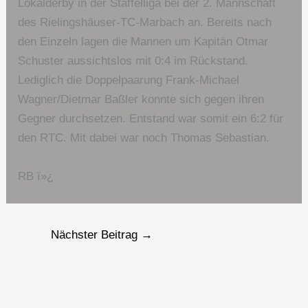
Lokalderby in der Staffelliga bei der 2. Mannschaft
des Rielingshäuser-TC-Marbach an. Bereits nach
den Einzeln lagen die Mannen um Kapitän Otmar
Schuster aussichtslos mit 0:4 im Rückstand.
Lediglich die Doppelpaarung Frank-Michael
Wagner/Dietmar Baßler konnte sich gegen ihren
Gegner durchsetzen. Entstand war somit ein 6:2 für
den RTC. Mit dabei war noch Thomas Sebastian.
RB ï»¿
Nächster Beitrag
→