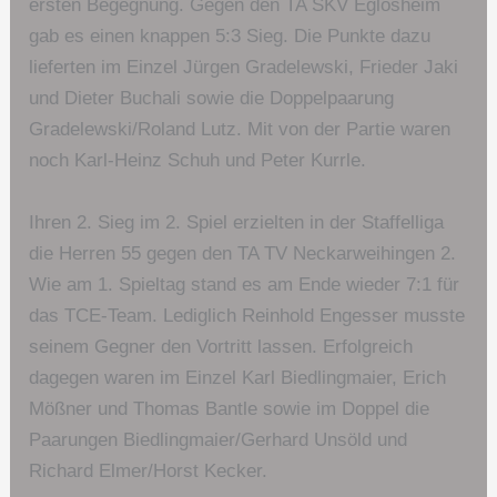
ersten Begegnung. Gegen den TA SKV Eglosheim
gab es einen knappen 5:3 Sieg. Die Punkte dazu
lieferten im Einzel Jürgen Gradelewski, Frieder Jaki
und Dieter Buchali sowie die Doppelpaarung
Gradelewski/Roland Lutz. Mit von der Partie waren
noch Karl-Heinz Schuh und Peter Kurrle.
Ihren 2. Sieg im 2. Spiel erzielten in der Staffelliga
die Herren 55 gegen den TA TV Neckarweihingen 2.
Wie am 1. Spieltag stand es am Ende wieder 7:1 für
das TCE-Team. Lediglich Reinhold Engesser musste
seinem Gegner den Vortritt lassen. Erfolgreich
dagegen waren im Einzel Karl Biedlingmaier, Erich
Mößner und Thomas Bantle sowie im Doppel die
Paarungen Biedlingmaier/Gerhard Unsöld und
Richard Elmer/Horst Kecker.