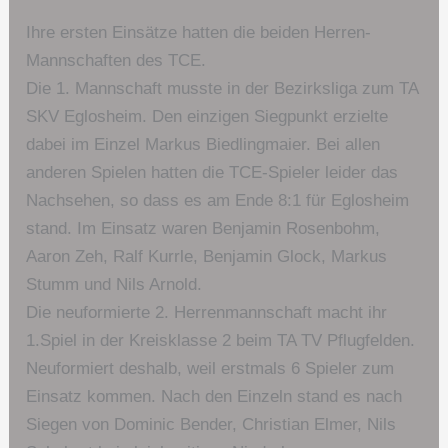
Ihre ersten Einsätze hatten die beiden Herren-
Mannschaften des TCE.
Die 1. Mannschaft musste in der Bezirksliga zum TA
SKV Eglosheim. Den einzigen Siegpunkt erzielte
dabei im Einzel Markus Biedlingmaier. Bei allen
anderen Spielen hatten die TCE-Spieler leider das
Nachsehen, so dass es am Ende 8:1 für Eglosheim
stand. Im Einsatz waren Benjamin Rosenbohm,
Aaron Zeh, Ralf Kurrle, Benjamin Glock, Markus
Stumm und Nils Arnold.
Die neuformierte 2. Herrenmannschaft macht ihr
1.Spiel in der Kreisklasse 2 beim TA TV Pflugfelden.
Neuformiert deshalb, weil erstmals 6 Spieler zum
Einsatz kommen. Nach den Einzeln stand es nach
Siegen von Dominic Bender, Christian Elmer, Nils