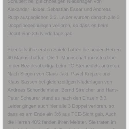
Schubert bei gleichzeitigen Niederlagen von
Alexander Holder, Sebastian Esser und Andreas
Rupp ausgeglichen 3:3. Leider wurden danach alle 3
Doppelbegegnungen verloren, so dass es beim
Debut eine 3:6 Niederlage gab.
Ebenfalls ihre ersten Spiele hatten die beiden Herren
40 Mannschaften. Die 1. Mannschaft musste dabei
in der Bezirksoberliga beim TC Sternenfels antreten.
Nach Siegen von Claus Jaki, Pavel Krejzek und
Klaus Sassen bei gleichzeitigen Niederlagen von
Andreas Schondelmaier, Bernd Streicher und Hans-
Peter Scheurer stand es nach den Einzeln 3:3.
Leider gingen auch hier alle 3 Doppel verloren, so
dass es am Ende ein 3:6 aus TCE-Sicht gab. Auch
die Herren 40/2 fanden ihren Meister. Sie traten im