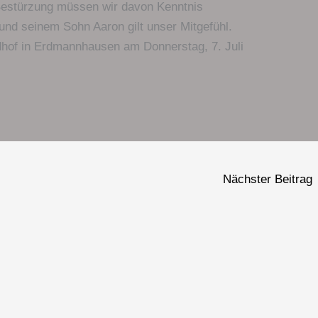
r Bestürzung müssen wir davon Kenntnis
und seinem Sohn Aaron gilt unser Mitgefühl.
edhof in Erdmannhausen am Donnerstag, 7. Juli
Nächster Beitrag