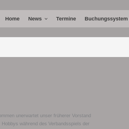
Home
News
Termine
Buchungssystem
kommen unerwartet unser früherer Vorstand
s Hobbys während des Verbandsspiels der