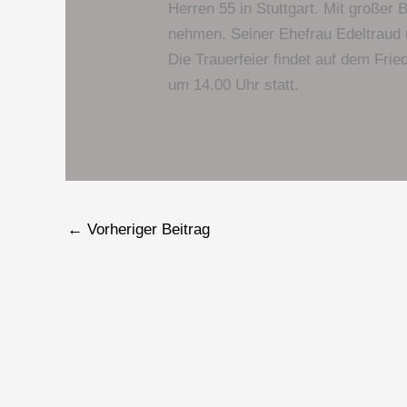
Herren 55 in Stuttgart. Mit große
nehmen. Seiner Ehefrau Edeltraud 
Die Trauerfeier findet auf dem Fri
um 14.00 Uhr statt.
←
Vorheriger Beitrag