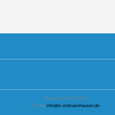
Telefon: 07144 / 37305
E-Mail:
info@tc-erdmannhausen.de