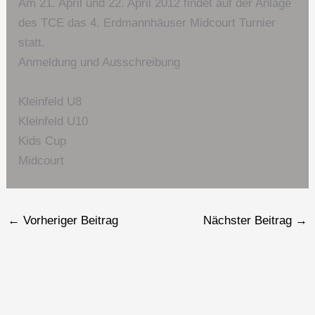
Am 21. April und 22. April 2012 findet auf der Anlage
des TCE das 4. Erdmannhäuser Midcourt Turnier
statt.
Anmeldung und Ausschreibung
Kleinfeld U8
Kleinfeld U10
Kids Cup
Midcourt
←
Vorheriger Beitrag
Nächster Beitrag
→